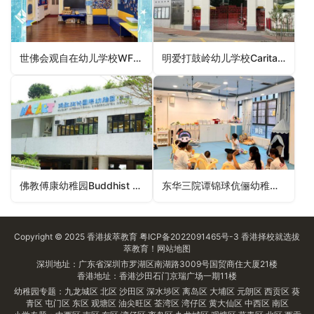
世佛会观自在幼儿学校WFB Avalokitesvara Nursery School（屯门区幼稚园）
明爱打鼓岭幼儿学校Caritas Nursery School – Ta Kwu Ling（北区幼稚园）
佛教傅康幼稚园Buddhist Foo Hong Kindergarten（黄大仙区幼稚园）
东华三院谭锦球伉俪幼稚园TWGHs Mr and Mrs Tam Kam Kau Kindergarten（深水埗区幼稚园）
Copyright © 2025
香港拔萃教育
粤ICP备2022091465号-3
香港择校
就选拔
萃教育！
网站地图
深圳地址：广东省深圳市罗湖区南湖路3009号国贸商住大厦21楼
香港地址：香港沙田石门京瑞广场一期11楼
幼稚园专题：
九龙城区
北区
沙田区
深水埗区
离岛区
大埔区
元朗区
西贡区
葵
青区
屯门区
东区
观塘区
油尖旺区
荃湾区
湾仔区
黄大仙区
中西区
南区