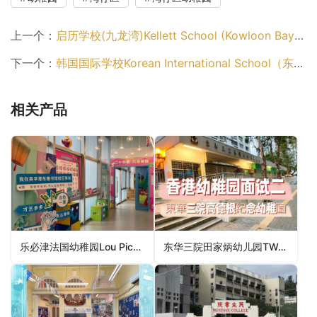
上一个：
启历学校(九龙湾)Kellett School (Kowloon Bay campus)（观塘区幼稚园）
下一个：
韩国国际学校Korean International School（东区幼稚园）
相关产品
乐必津法国幼稚园Lou Pichoun French Kindergarten（西贡区幼稚园）
东华三院田家炳幼儿园TWGHs Tin Ka Ping Nursery School（屯门区幼稚园）