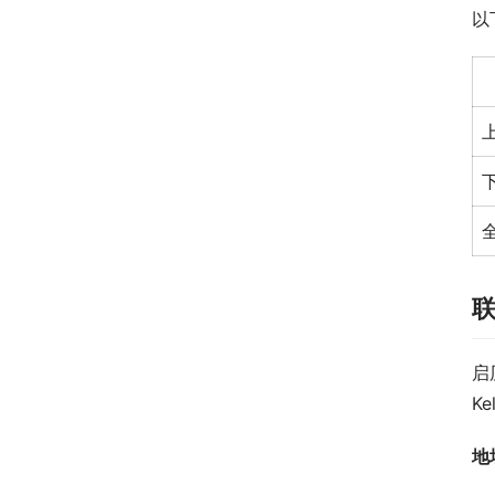
以
启
Ke
地