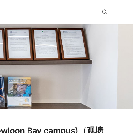
owloon Bay campus)（观塘