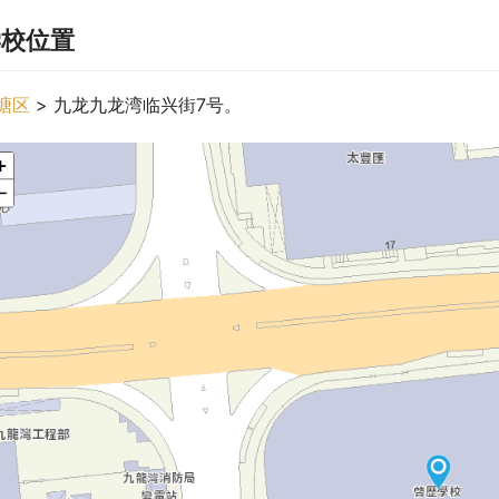
学校位置
塘区
 > 九龙九龙湾临兴街7号。