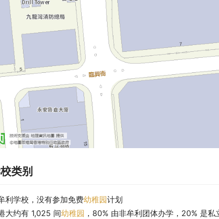
学校类别
牟利学校，没有参加免费
幼稚园
计划
港大约有 1,025 间
幼稚园
，80% 由非牟利团体办学，20% 是