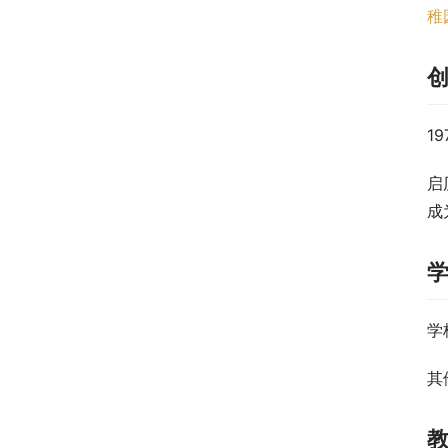
稚
19
启
成
学
其