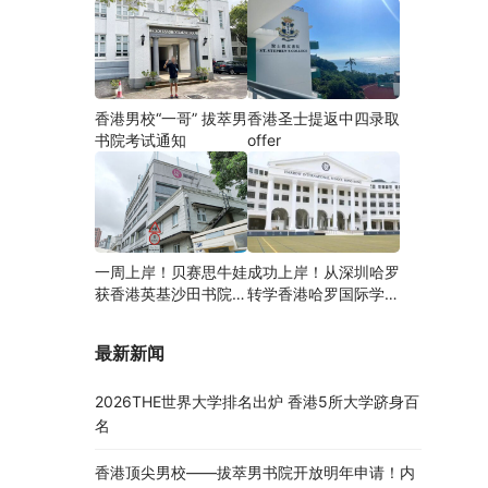
香港男校“一哥” 拔萃男
香港圣士提返中四录取
书院考试通知
offer
一周上岸！贝赛思牛娃
成功上岸！从深圳哈罗
获香港英基沙田书院录
转学香港哈罗国际学
取，靠的竟是这个法宝
校，候补转正拿下
Offer！
最新新闻
2026THE世界大学排名出炉 香港5所大学跻身百
名
香港顶尖男校——拔萃男书院开放明年申请！内