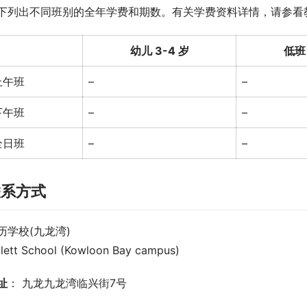
下列出不同班别的全年学费和期数。有关学费资料详情，请参看
幼儿 3-4 岁
低班 
上午班
–
–
下午班
–
–
全日班
–
–
联系方式
历学校(九龙湾)
llett School (Kowloon Bay campus)
址
： 九龙九龙湾临兴街7号