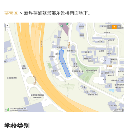
葵青区
 > 新界葵涌荔景邨乐景楼南面地下。
学校类别