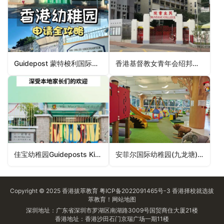
Guidepost 蒙特梭利国际幼稚园(半山)Guidepost Montessori International Pre-School (Mid-Levels)（中西区幼稚园）
香港基督教女青年会绍邦幼儿学校HKYWCA Shiu Pong Nursery School（深水埗区幼稚园）
佳宝幼稚园Guideposts Kindergarten（深水埗区幼稚园）
安菲尔国际幼稚园(九龙塘)Anfield International Kindergarten (Kowloon Tong Campus)（九龙城区幼稚园）
Copyright © 2025
香港拔萃教育
粤ICP备2022091465号-3
香港择校
就选拔
萃教育！
网站地图
深圳地址：广东省深圳市罗湖区南湖路3009号国贸商住大厦21楼
香港地址：香港沙田石门京瑞广场一期11楼