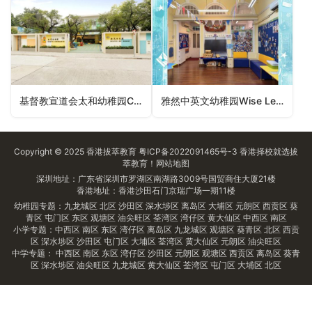
基督教宣道会太和幼稚园C&MA Church Tai Wo Kindergarten（大埔区幼稚园）
雅然中英文幼稚园Wise Le Sage Anglo-Chinese Kindergarten（幼稚园）
Copyright © 2025
香港拔萃教育
粤ICP备2022091465号-3
香港择校
就选拔
萃教育！
网站地图
深圳地址：广东省深圳市罗湖区南湖路3009号国贸商住大厦21楼
香港地址：香港沙田石门京瑞广场一期11楼
幼稚园专题：
九龙城区
北区
沙田区
深水埗区
离岛区
大埔区
元朗区
西贡区
葵
青区
屯门区
东区
观塘区
油尖旺区
荃湾区
湾仔区
黄大仙区
中西区
南区
小学专题：
中西区
南区
东区
湾仔区
离岛区
九龙城区
观塘区
葵青区
北区
西贡
区
深水埗区
沙田区
屯门区
大埔区
荃湾区
黄大仙区
元朗区
油尖旺区
中学专题：
中西区
南区
东区
湾仔区
沙田区
元朗区
观塘区
西贡区
离岛区
葵青
区
深水埗区
油尖旺区
九龙城区
黄大仙区
荃湾区
屯门区
大埔区
北区