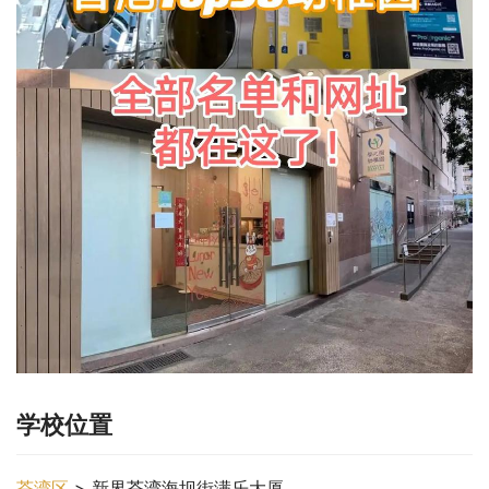
学校位置
荃湾区
 > 新界荃湾海坝街满乐大厦。