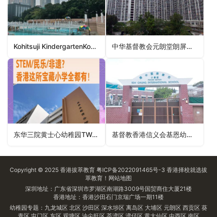
Kohitsuji KindergartenKohitsuji Kindergarten（九龙城区幼稚园）
中华基督教会元朗堂朗屏邨真光幼稚园Yuen Long Church (CCC) Long Ping Estate Chan Kwong Kindergarten（元朗区幼稚园）
东华三院黄士心幼稚园TWGHs Wong See Sum Kindergarten（观塘区幼稚园）
基督教香港信义会基恩幼儿学校ELCHK Amazing Grace Nursery School（中西区幼稚园）
Copyright © 2025
香港拔萃教育
粤ICP备2022091465号-3
香港择校
就选拔
萃教育！
网站地图
深圳地址：广东省深圳市罗湖区南湖路3009号国贸商住大厦21楼
香港地址：香港沙田石门京瑞广场一期11楼
幼稚园专题：
九龙城区
北区
沙田区
深水埗区
离岛区
大埔区
元朗区
西贡区
葵
青区
屯门区
东区
观塘区
油尖旺区
荃湾区
湾仔区
黄大仙区
中西区
南区