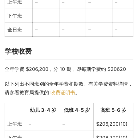
上午班
–
–
–
–
下午班
–
–
–
–
全日班
–
–
–
–
学校收费
全年学费 $206,200，分 10 期，即每期学费约 $20620
以下列出不同班别的全年学费和期数。有关学费资料详情，
请参看教育局提供的 
收费证明书
。
幼儿 3-4 岁
低班 4-5 岁
高班 5-6 岁
上午班
–
–
$206,200(10)
下午班
–
–
$206,200(10)