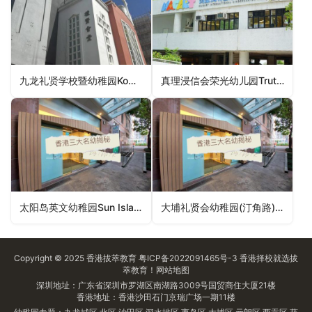
九龙礼贤学校暨幼稚园Kowloon Rhenish School and Kindergarten（深水埗区幼稚园）
真理浸信会荣光幼儿园Truth Baptist Church Glory Nursery（沙田区幼稚园）
太阳岛英文幼稚园Sun Island English Kindergarten（九龙城区幼稚园）
大埔礼贤会幼稚园(汀角路)Tai Po Rhenish Church Kindergarten (Ting Kok Road)（大埔区幼稚园）
Copyright © 2025
香港拔萃教育
粤ICP备2022091465号-3
香港择校
就选拔
萃教育！
网站地图
深圳地址：广东省深圳市罗湖区南湖路3009号国贸商住大厦21楼
香港地址：香港沙田石门京瑞广场一期11楼