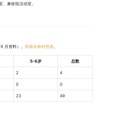
室、兼收组活动室。
 9 月资料）。
班级名称对照表
。
5-6岁
总数
2
4
0
0
23
49