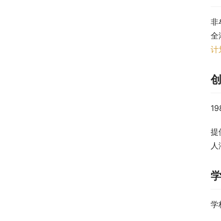
非
全
计
1
提
人
学