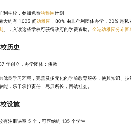
牟利学校，参加免费
幼稚园
计划
港大约有 1,025 间
幼稚园
，80% 由非牟利团体办学，20% 是私
划
」，入读这些学校可获得政府的学费资助。
全港幼稚园分布图
创校历史
987 年创立，办学团体：佛教
供优良学习环境，完善及多元化的学前教育服务，使其知识、技
潜能，乐于承担责任，尽展所长，回馈社会。
学校设施
校有注册课室 5 个，可容纳约 135 个学生