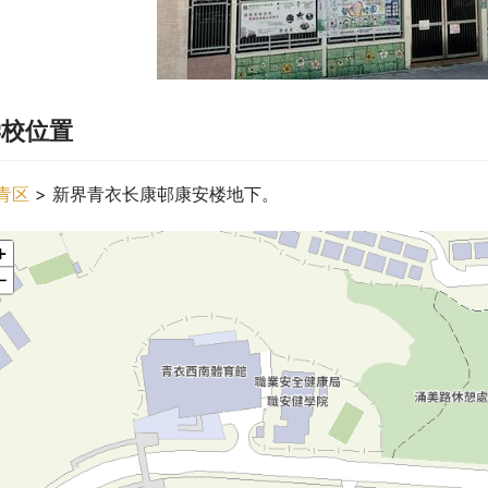
学校位置
青区
 > 新界青衣长康邨康安楼地下。