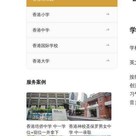
香港小学
香港中学
香港国际学校
学
香港大学
英
按
服务案例
创
习
音
香港培侨中学 中一学
香港神校圣保罗男女中
位+宿位一并拿下
学 中一录取