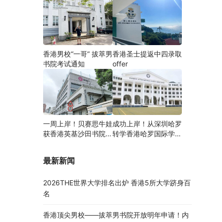
香港男校“一哥” 拔萃男
香港圣士提返中四录取
书院考试通知
offer
一周上岸！贝赛思牛娃
成功上岸！从深圳哈罗
获香港英基沙田书院录
转学香港哈罗国际学
取，靠的竟是这个法宝
校，候补转正拿下
Offer！
最新新闻
2026THE世界大学排名出炉 香港5所大学跻身百
名
香港顶尖男校——拔萃男书院开放明年申请！内