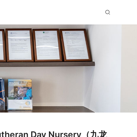
heran Day Nursery（九龙