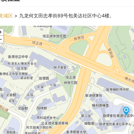
龙城区
 > 九龙何文田忠孝街89号包美达社区中心4楼。