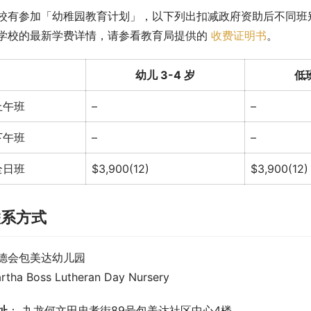
校有参加「幼稚园教育计划」，以下列出扣减政府资助后不同班
学校的最新学费详情，请参看教育局提供的 
收费证明书
。
幼儿 3-4 岁
低班
上午班
–
–
下午班
–
–
全日班
$3,900(12)
$3,900(12)
联系方式
德会包美达幼儿园
rtha Boss Lutheran Day Nursery
址
： 九龙何文田忠孝街89号包美达社区中心4楼