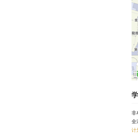
非
全
计