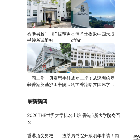
香港男校“一哥” 拔萃男
香港圣士提返中四录取
书院考试通知
offer
一周上岸！贝赛思牛娃
成功上岸！从深圳哈罗
获香港英基沙田书院录
转学香港哈罗国际学
取，靠的竟是这个法宝
校，候补转正拿下
Offer！
最新新闻
2026THE世界大学排名出炉 香港5所大学跻身百
名
香港顶尖男校——拔萃男书院开放明年申请！内