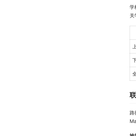
学
关
路
Ma
地