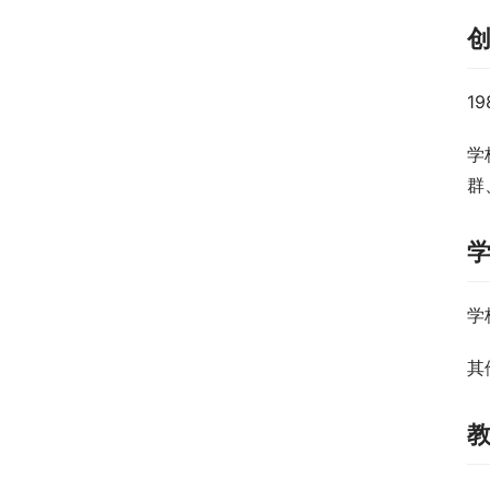
1
学
群
学
其