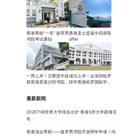
香港男校“一哥” 拔萃男
香港圣士提返中四录取
书院考试通知
offer
一周上岸！贝赛思牛娃
成功上岸！从深圳哈罗
获香港英基沙田书院录
转学香港哈罗国际学
取，靠的竟是这个法宝
校，候补转正拿下
Offer！
最新新闻
2026THE世界大学排名出炉 香港5所大学跻身百
名
香港顶尖男校——拔萃男书院开放明年申请！内