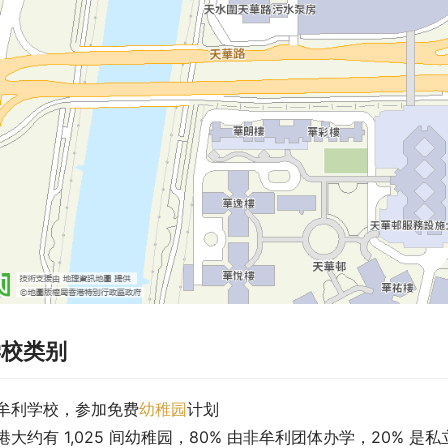
学校类别
牟利学校，参加免费
幼稚园
计划
港大约有 1,025 间幼稚园，80% 由非牟利团体办学，20% 是