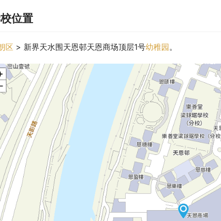
学校位置
朗区
 > 新界天水围天恩邨天恩商场顶层1号
幼稚园
。