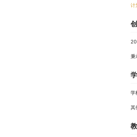
计
2
秉
学
其