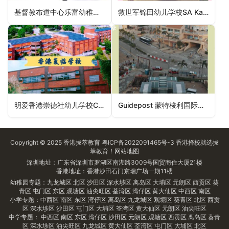
基督教布道中心乐富幼稚园Christian Evangelical Centre Lok Fu Kindergarten（黄大仙区幼稚园）
救世军锦田幼儿学校SA Kam Tin Nursery School（元朗区幼稚园）
明爱香港崇德社幼儿学校Caritas Zonta Club of Hong Kong Nursery School（北区幼稚园）
Guidepost 蒙特梭利国际幼稚园(愉景湾)Guidepost Montessori International Kindergarten (Discovery Bay)（离岛区幼稚园）
Copyright © 2025
香港拔萃教育
粤ICP备2022091465号-3
香港择校
就选拔
萃教育！
网站地图
深圳地址：广东省深圳市罗湖区南湖路3009号国贸商住大厦21楼
香港地址：香港沙田石门京瑞广场一期11楼
幼稚园专题：
九龙城区
北区
沙田区
深水埗区
离岛区
大埔区
元朗区
西贡区
葵
青区
屯门区
东区
观塘区
油尖旺区
荃湾区
湾仔区
黄大仙区
中西区
南区
小学专题：
中西区
南区
东区
湾仔区
离岛区
九龙城区
观塘区
葵青区
北区
西贡
区
深水埗区
沙田区
屯门区
大埔区
荃湾区
黄大仙区
元朗区
油尖旺区
中学专题：
中西区
南区
东区
湾仔区
沙田区
元朗区
观塘区
西贡区
离岛区
葵青
区
深水埗区
油尖旺区
九龙城区
黄大仙区
荃湾区
屯门区
大埔区
北区