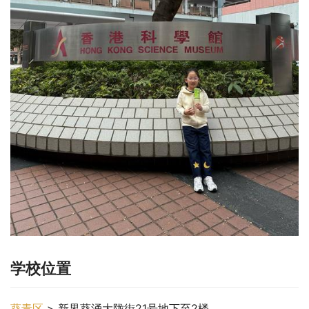
学校位置
葵青区
 > 新界葵涌大陇街21号地下至2楼。