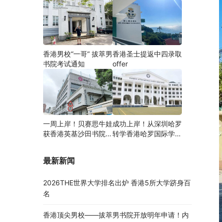
香港男校“一哥” 拔萃男
香港圣士提返中四录取
书院考试通知
offer
一周上岸！贝赛思牛娃
成功上岸！从深圳哈罗
获香港英基沙田书院录
转学香港哈罗国际学
取，靠的竟是这个法宝
校，候补转正拿下
Offer！
最新新闻
2026THE世界大学排名出炉 香港5所大学跻身百
名
香港顶尖男校——拔萃男书院开放明年申请！内