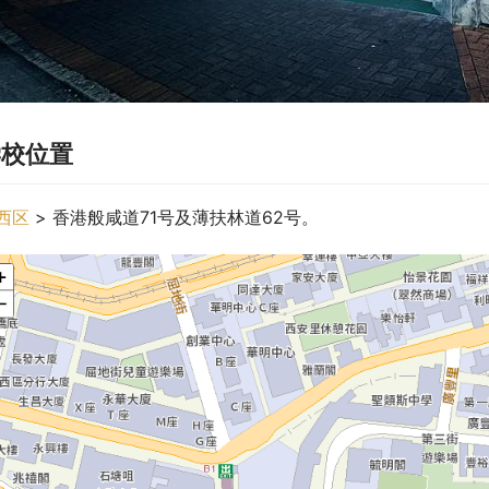
学校位置
西区
 > 香港般咸道71号及薄扶林道62号。