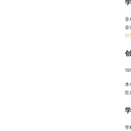
非
全
计
1
本
壮
学