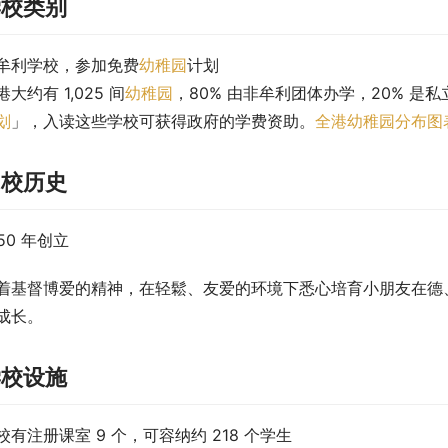
学校类别
牟利学校，参加免费
幼稚园
计划
港大约有 1,025 间
幼稚园
，80% 由非牟利团体办学，20% 是私
划
」，入读这些学校可获得政府的学费资助。
全港幼稚园分布图
创校历史
950 年创立
着基督博爱的精神，在轻鬆、友爱的环境下悉心培育小朋友在德
成长。
学校设施
校有注册课室 9 个，可容纳约 218 个学生