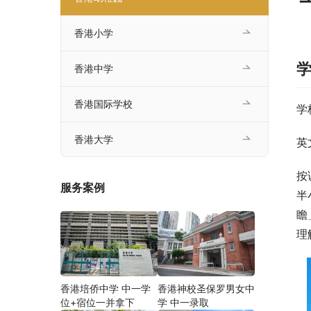
香港小学
香港中学
香港国际学校
学
香港大学
英文
按
服务案例
半
瞻
理
香港培侨中学 中一学
香港神校圣保罗男女中
位+宿位一并拿下
学 中一录取