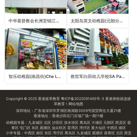
中华基督教会长洲堂锦江幼稚园CCC Cheung Chau Church Kam Kong Kindergarten（离岛区幼稚园）
太阳岛英文幼稚园(元朗分校)Sun Island English Kindergarten (Yuen Long Branch)（元朗区幼稚园）
智乐幼稚园(南昌街)Che Lok Kindergarten (Nam Cheong Street)（深水埗区幼稚园）
救世军白田幼儿学校SA Pak Tin Nursery School（深水埗区幼稚园）
Copyright © 2025
香港拔萃教育
粤ICP备2022091465号-3
香港择校
就选拔
萃教育！
网站地图
深圳地址：广东省深圳市罗湖区南湖路3009号国贸商住大厦21楼
香港地址：香港沙田石门京瑞广场一期11楼
幼稚园专题：
九龙城区
北区
沙田区
深水埗区
离岛区
大埔区
元朗区
西贡区
葵
青区
屯门区
东区
观塘区
油尖旺区
荃湾区
湾仔区
黄大仙区
中西区
南区
小学专题：
中西区
南区
东区
湾仔区
离岛区
九龙城区
观塘区
葵青区
北区
西贡