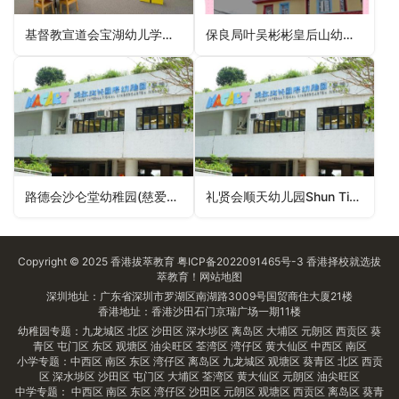
基督教宣道会宝湖幼儿学校C&MA Plover Cove Nursery School（大埔区幼稚园）
保良局叶吴彬彬皇后山幼稚园PLK Yip Ng Bun Bun Queen’s Hill Kindergarten（北区幼稚园）
路德会沙仑堂幼稚园(慈爱分校)Sharon Lutheran Church Kindergarten (Tsz Oi Branch)（黄大仙区幼稚园）
礼贤会顺天幼儿园Shun Tin Rhenish Nursery（观塘区幼稚园）
Copyright © 2025
香港拔萃教育
粤ICP备2022091465号-3
香港择校
就选拔
萃教育！
网站地图
深圳地址：广东省深圳市罗湖区南湖路3009号国贸商住大厦21楼
香港地址：香港沙田石门京瑞广场一期11楼
幼稚园专题：
九龙城区
北区
沙田区
深水埗区
离岛区
大埔区
元朗区
西贡区
葵
青区
屯门区
东区
观塘区
油尖旺区
荃湾区
湾仔区
黄大仙区
中西区
南区
小学专题：
中西区
南区
东区
湾仔区
离岛区
九龙城区
观塘区
葵青区
北区
西贡
区
深水埗区
沙田区
屯门区
大埔区
荃湾区
黄大仙区
元朗区
油尖旺区
中学专题：
中西区
南区
东区
湾仔区
沙田区
元朗区
观塘区
西贡区
离岛区
葵青