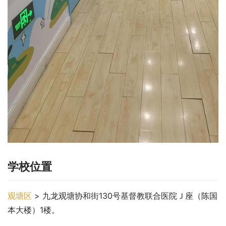
学校位置
观塘区
 > 九龙观塘协和街130号基督教联合医院Ｊ座（陈国
本大楼）1楼。