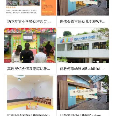
约克英文小学暨幼稚园(九龙塘)York English Primary School and Kindergarten (York Road, Kowloon Tong)（九龙城区幼稚园）
世佛会真言宗幼儿学校WFB Mantra Institute Nursery School（屯门区幼稚园）
真理浸信会何袁惠琼幼稚园Truth Baptist Church Ho Yuen Wai King Kindergarten（北区幼稚园）
佛教傅康幼稚园Buddhist Foo Hong Kindergarten（黄大仙区幼稚园）
玛歌瑞特国际幼稚园(粉岭)Magart International Kindergarten (Fanling)（北区幼稚园）
明爱凌月仙幼稚园Caritas Ling Yuet Sin Kindergarten（中西区幼稚园）