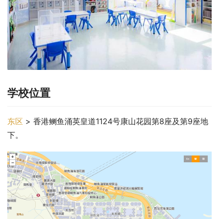
学校位置
东区
 > 香港鲗鱼涌英皇道1124号康山花园第8座及第9座地
下。