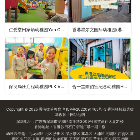
仁爱堂田家炳幼稚园Yan Oi Tong Tin Ka Ping Kindergarten（屯门区幼稚园）
香港墨尔文国际幼稚园(港岛西)Malvern College Pre-School Hong Kong (Island West)（中西区幼稚园）
保良局庄启程幼稚园PLK Vicwood KT Chong Kindergarten（湾仔区幼稚园）
合一堂陈伯宏纪念幼稚园Hop Yat Church Chan Pak Wang Memorial Kindergarten（东区幼稚园）
Copyright © 2025
香港拔萃教育
粤ICP备2022091465号-3
香港择校
就选拔
萃教育！
网站地图
深圳地址：广东省深圳市罗湖区南湖路3009号国贸商住大厦21楼
香港地址：香港沙田石门京瑞广场一期11楼
幼稚园专题：
九龙城区
北区
沙田区
深水埗区
离岛区
大埔区
元朗区
西贡区
葵
青区
屯门区
东区
观塘区
油尖旺区
荃湾区
湾仔区
黄大仙区
中西区
南区