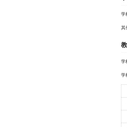
学
其
学
学