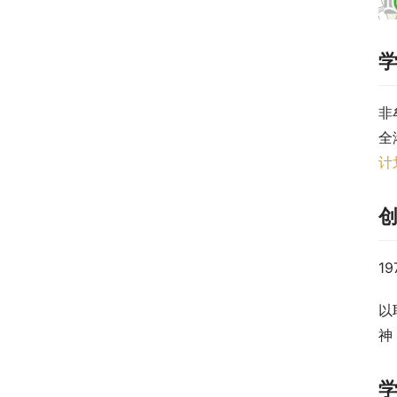
非
全
计
1
以
神