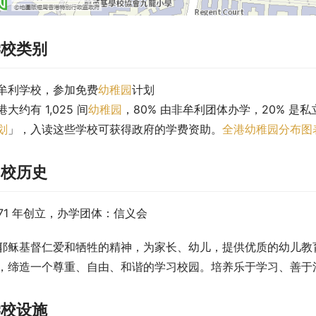
学校类别
牟利学校，参加免费
幼稚园
计划
港大约有 1,025 间
幼稚园
，80% 由非牟利团体办学，20% 是私
划
」，入读这些学校可获得政府的学费资助。
全港幼稚园分布图
创校历史
971 年创立，办学团体：信义会
耶稣基督仁爱和牺牲的精神，为家长、幼儿，提供优质的幼儿教
，缔造一个尊重、自由、和谐的学习校园。培养乐于学习、善于
学校设施