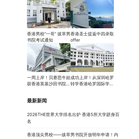
香港男校“一哥” 拔萃男
香港圣士提返中四录取
书院考试通知
offer
一周上岸！贝赛思牛娃
成功上岸！从深圳哈罗
获香港英基沙田书院录
转学香港哈罗国际学
取，靠的竟是这个法宝
校，候补转正拿下
Offer！
最新新闻
2026THE世界大学排名出炉 香港5所大学跻身百
名
香港顶尖男校——拔萃男书院开放明年申请！内