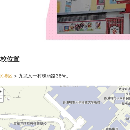
学校位置
水埗区
 > 九龙又一村瑰丽路36号。