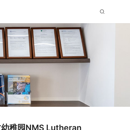
园NMS Lutheran