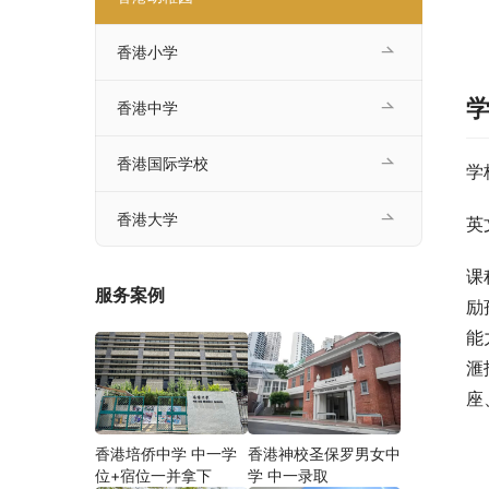
香港小学
香港中学
香港国际学校
学
香港大学
英
课
服务案例
励
能
滙
座
香港培侨中学 中一学
香港神校圣保罗男女中
位+宿位一并拿下
学 中一录取