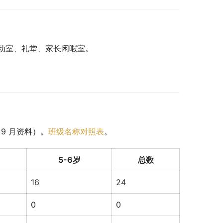
动室、礼堂、家长闲暇室。
 9 月资料）。
班级名称对照表
。
5-6岁
总数
16
24
0
0