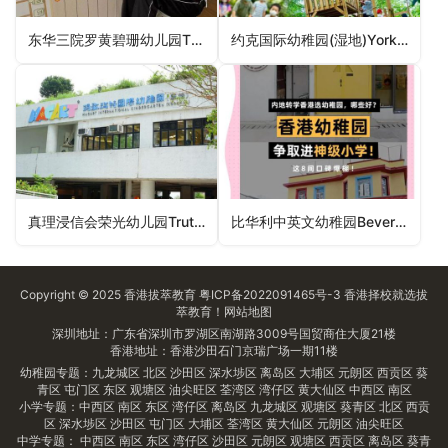
东华三院罗黄碧珊幼儿园TWGHs Lo Wong Pik Shan Nursery School（九龙城区幼稚园）
约克国际幼稚园(湿地)York International Pre-school (Wetland)（元朗区幼稚园）
真理浸信会荣光幼儿园Truth Baptist Church Glory Nursery（沙田区幼稚园）
比华利中英文幼稚园Beverly Anglo-Chinese Kindergarten（西贡区幼稚园）
Copyright © 2025
香港拔萃教育
粤ICP备2022091465号-3
香港择校
就选拔
萃教育！
网站地图
深圳地址：广东省深圳市罗湖区南湖路3009号国贸商住大厦21楼
香港地址：香港沙田石门京瑞广场一期11楼
幼稚园专题：
九龙城区
北区
沙田区
深水埗区
离岛区
大埔区
元朗区
西贡区
葵
青区
屯门区
东区
观塘区
油尖旺区
荃湾区
湾仔区
黄大仙区
中西区
南区
小学专题：
中西区
南区
东区
湾仔区
离岛区
九龙城区
观塘区
葵青区
北区
西贡
区
深水埗区
沙田区
屯门区
大埔区
荃湾区
黄大仙区
元朗区
油尖旺区
中学专题：
中西区
南区
东区
湾仔区
沙田区
元朗区
观塘区
西贡区
离岛区
葵青