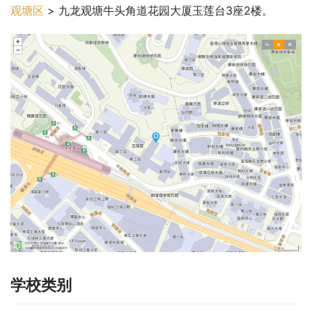
观塘区
 > 九龙观塘牛头角道花园大厦玉莲台3座2楼。
学校类别