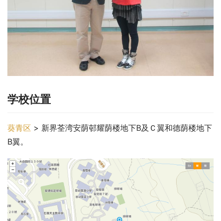
学校位置
葵青区
 > 新界荃湾安荫邨耀荫楼地下B及Ｃ翼和德荫楼地下
B翼。