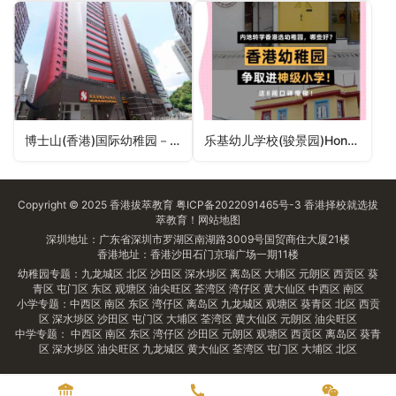
博士山(香港)国际幼稚园－火炭Box Hill (HK) International Kindergarten – Fo Tan（沙田区幼稚园）
乐基幼儿学校(骏景园)Hong Kong (Ascot) Preschool（沙田区幼稚园）
Copyright © 2025
香港拔萃教育
粤ICP备2022091465号-3
香港择校
就选拔
萃教育！
网站地图
深圳地址：广东省深圳市罗湖区南湖路3009号国贸商住大厦21楼
香港地址：香港沙田石门京瑞广场一期11楼
幼稚园专题：
九龙城区
北区
沙田区
深水埗区
离岛区
大埔区
元朗区
西贡区
葵
青区
屯门区
东区
观塘区
油尖旺区
荃湾区
湾仔区
黄大仙区
中西区
南区
小学专题：
中西区
南区
东区
湾仔区
离岛区
九龙城区
观塘区
葵青区
北区
西贡
区
深水埗区
沙田区
屯门区
大埔区
荃湾区
黄大仙区
元朗区
油尖旺区
中学专题：
中西区
南区
东区
湾仔区
沙田区
元朗区
观塘区
西贡区
离岛区
葵青
区
深水埗区
油尖旺区
九龙城区
黄大仙区
荃湾区
屯门区
大埔区
北区