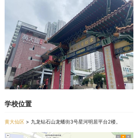
学校位置
黄大仙区
 > 九龙钻石山龙蟠街3号星河明居平台2楼。