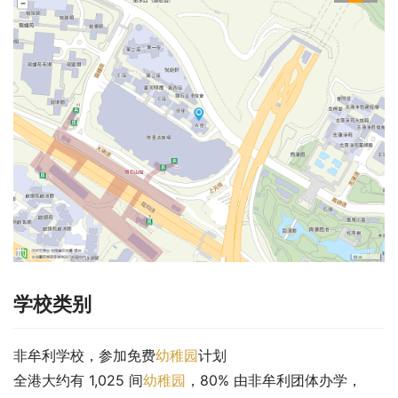
学校类别
非牟利学校，参加免费
幼稚园
计划
全港大约有 1,025 间
幼稚园
，80% 由非牟利团体办学，