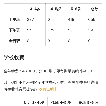
3-4岁
4-5岁
5-6岁
总数
上午班
237
0
419
656
下午班
54
479
58
591
全日班
0
0
0
0
学校收费
全年学费 $46,000，分 10 期，即每期学费约 $4600
以下列出不同班别的全年学费和期数。有关学费资料详情，
请参看教育局提供的 
收费证明书
。
幼儿 3-4 岁
低班 4-5 岁
高班 5-6 岁