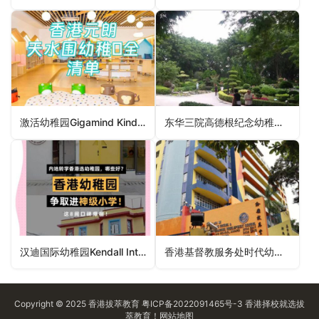
激活幼稚园Gigamind Kindergarten（元朗区幼稚园）
东华三院高德根纪念幼稚园TWGHs Ko Teck Kin Memorial Kindergarten（屯门区幼稚园）
汉迪国际幼稚园Kendall International Preschool（深水埗区幼稚园）
香港基督教服务处时代幼儿学校HKCS Times Nursery School（湾仔区幼稚园）
Copyright © 2025
香港拔萃教育
粤ICP备2022091465号-3
香港择校
就选拔
萃教育！
网站地图