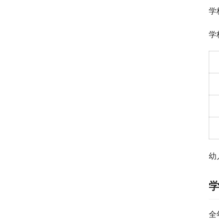
学
学
幼
全