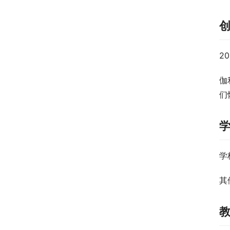
2
伽
们
学
其