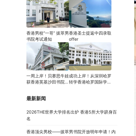
香港男校“一哥” 拔萃男
香港圣士提返中四录取
书院考试通知
offer
一周上岸！贝赛思牛娃
成功上岸！从深圳哈罗
获香港英基沙田书院录
转学香港哈罗国际学
取，靠的竟是这个法宝
校，候补转正拿下
Offer！
最新新闻
2026THE世界大学排名出炉 香港5所大学跻身百
名
香港顶尖男校——拔萃男书院开放明年申请！内