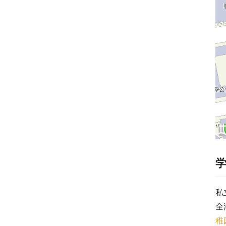
私
全
稚