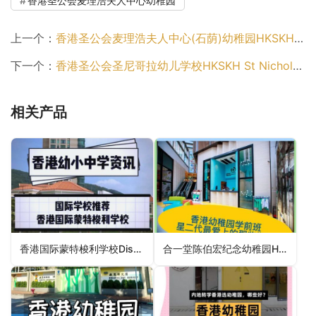
香港圣公会麦理浩夫人中心幼稚园
上一个：
香港圣公会麦理浩夫人中心(石荫)幼稚园HKSKH Lady Maclehose Centre (Shek Yam) Kindergarten（葵青区幼稚园）
下一个：
香港圣公会圣尼哥拉幼儿学校HKSKH St Nicholas’ Nursery School（幼稚园）
相关产品
香港国际蒙特梭利学校Discovery Montessori School（离岛区幼稚园）
合一堂陈伯宏纪念幼稚园Hop Yat Church Chan Pak Wang Memorial Kindergarten（东区幼稚园）