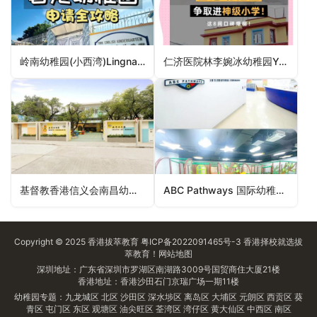
岭南幼稚园(小西湾)Lingnan Kindergarten (Siu Sai Wan)（东区幼稚园）
仁济医院林李婉冰幼稚园Yan Chai Hospital Nina Lam Kindergarten（元朗区幼稚园）
基督教香港信义会南昌幼稚园ELCHK Nam Cheong Kindergarten（深水埗区幼稚园）
ABC Pathways 国际幼稚园(黄埔校舍)ABC Pathways International Kindergarten (Whampoa Campus)（九龙城区幼稚园）
Copyright © 2025
香港拔萃教育
粤ICP备2022091465号-3
香港择校
就选拔
萃教育！
网站地图
深圳地址：广东省深圳市罗湖区南湖路3009号国贸商住大厦21楼
香港地址：香港沙田石门京瑞广场一期11楼
幼稚园专题：
九龙城区
北区
沙田区
深水埗区
离岛区
大埔区
元朗区
西贡区
葵
青区
屯门区
东区
观塘区
油尖旺区
荃湾区
湾仔区
黄大仙区
中西区
南区