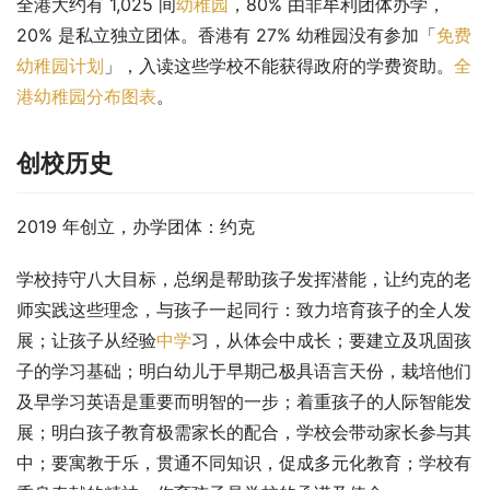
全港大约有 1,025 间
幼稚园
，80% 由非牟利团体办学，
20% 是私立独立团体。香港有 27% 幼稚园没有参加「
免费
幼稚园计划
」，入读这些学校不能获得政府的学费资助。
全
港幼稚园分布图表
。
创校历史
2019 年创立，办学团体：约克
学校持守八大目标，总纲是帮助孩子发挥潜能，让约克的老
师实践这些理念，与孩子一起同行：致力培育孩子的全人发
展；让孩子从经验
中学
习，从体会中成长；要建立及巩固孩
子的学习基础；明白幼儿于早期己极具语言天份，栽培他们
及早学习英语是重要而明智的一步；着重孩子的人际智能发
展；明白孩子教育极需家长的配合，学校会带动家长参与其
中；要寓教于乐，贯通不同知识，促成多元化教育；学校有