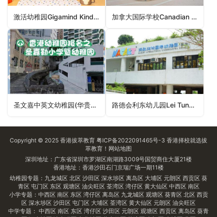
激活幼稚园Gigamind Kindergarten（元朗区幼稚园）
加拿大国际学校Canadian International School（南区幼稚园）
圣文嘉中英文幼稚园(华贵邨)St Monica’s Anglo-Chinese Kindergarten (Wah Kwai Estate)（南区幼稚园）
路德会利东幼儿园Lei Tung Lutheran Day Nursery（南区幼稚园）
Copyright © 2025
香港拔萃教育
粤ICP备2022091465号-3
香港择校
就选拔
萃教育！
网站地图
深圳地址：广东省深圳市罗湖区南湖路3009号国贸商住大厦21楼
香港地址：香港沙田石门京瑞广场一期11楼
幼稚园专题：
九龙城区
北区
沙田区
深水埗区
离岛区
大埔区
元朗区
西贡区
葵
青区
屯门区
东区
观塘区
油尖旺区
荃湾区
湾仔区
黄大仙区
中西区
南区
小学专题：
中西区
南区
东区
湾仔区
离岛区
九龙城区
观塘区
葵青区
北区
西贡
区
深水埗区
沙田区
屯门区
大埔区
荃湾区
黄大仙区
元朗区
油尖旺区
中学专题：
中西区
南区
东区
湾仔区
沙田区
元朗区
观塘区
西贡区
离岛区
葵青