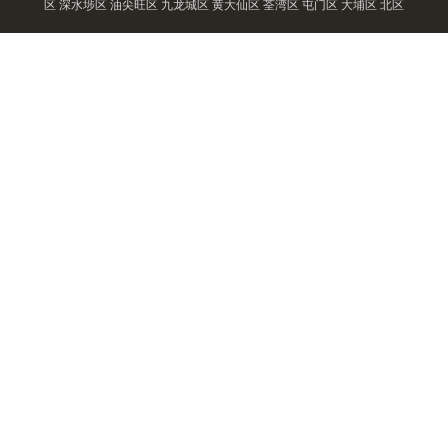
区
深水埗区
油尖旺区
九龙城区
黄大仙区
荃湾区
屯门区
大埔区
北区