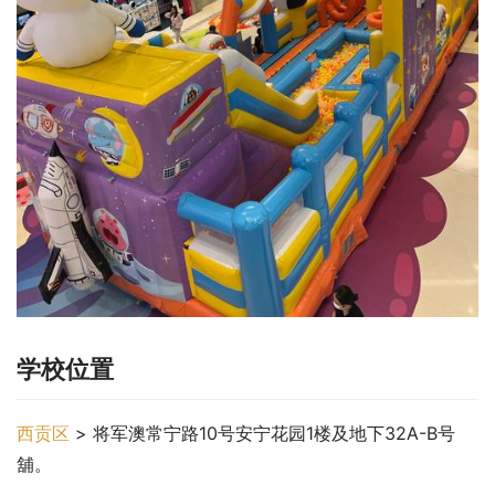
学校位置
西贡区
 > 将军澳常宁路10号安宁花园1楼及地下32A-B号
舖。