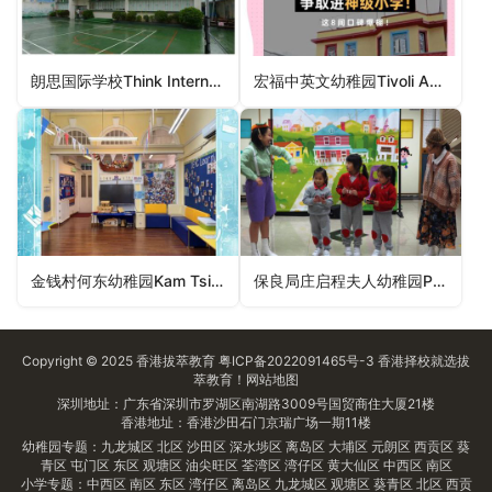
朗思国际学校Think International School（九龙城区幼稚园）
宏福中英文幼稚园Tivoli Anglo-Chinese Kindergarten（葵青区幼稚园）
金钱村何东幼稚园Kam Tsin Village Ho Tung Kindergarten（北区幼稚园）
保良局庄启程夫人幼稚园PLK Mrs Vicwood KT Chong Kindergarten（北区幼稚园）
Copyright © 2025
香港拔萃教育
粤ICP备2022091465号-3
香港择校
就选拔
萃教育！
网站地图
深圳地址：广东省深圳市罗湖区南湖路3009号国贸商住大厦21楼
香港地址：香港沙田石门京瑞广场一期11楼
幼稚园专题：
九龙城区
北区
沙田区
深水埗区
离岛区
大埔区
元朗区
西贡区
葵
青区
屯门区
东区
观塘区
油尖旺区
荃湾区
湾仔区
黄大仙区
中西区
南区
小学专题：
中西区
南区
东区
湾仔区
离岛区
九龙城区
观塘区
葵青区
北区
西贡