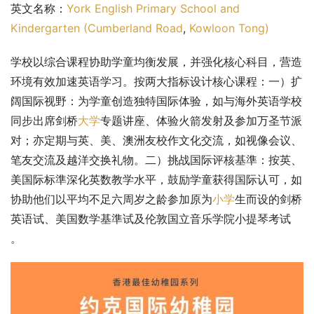
英文名称：
York English Primary School and 
Kindergarten (Cumberland Road
, 
Kowloon Tong)
学校以综合课程协助学童均衡发展，并强化核心科目，营造
环境有效加速英语学习。按两大指标设计核心课程：一）扩
阔国际视野：为学童创造独特国际体验，如与海外英语学校
同步出席剑桥
大学
专题讲座、体验火箭发射及参加万圣节派
对；亦定期与英、美、澳洲友校作文化交流，如视像会议、
笔友交流及越洋交换礼物。二）挑战国际评核基準：按英、
美国际标準深化英数教学水平，鼓励学童获得国际认可，如
协助他们以平均不足六周岁之龄参加原为
小学
生而设的剑桥
英语试、美国数学基準试及伦敦国立音乐学院小提琴考试 
。