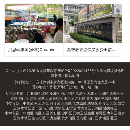
启思幼稚园(爱琴)Creative Kindergarten (Aegean Coast)（屯门区幼稚园）
基督教香港信义会沙田信义幼稚园ELCHK Shatin Lutheran Kindergarten（沙田区幼稚园）
Copyright © 2025
香港拔萃教育
粤ICP备2022091465号-3
香港择校
就选拔
萃教育！
网站地图
深圳地址：广东省深圳市罗湖区南湖路3009号国贸商住大厦21楼
香港地址：香港沙田石门京瑞广场一期11楼
幼稚园专题：
九龙城区
北区
沙田区
深水埗区
离岛区
大埔区
元朗区
西贡区
葵
青区
屯门区
东区
观塘区
油尖旺区
荃湾区
湾仔区
黄大仙区
中西区
南区
小学专题：
中西区
南区
东区
湾仔区
离岛区
九龙城区
观塘区
葵青区
北区
西贡
区
深水埗区
沙田区
屯门区
大埔区
荃湾区
黄大仙区
元朗区
油尖旺区
中学专题：
中西区
南区
东区
湾仔区
沙田区
元朗区
观塘区
西贡区
离岛区
葵青
区
深水埗区
油尖旺区
九龙城区
黄大仙区
荃湾区
屯门区
大埔区
北区