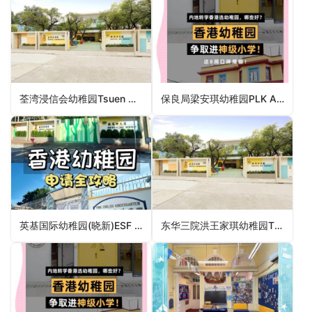
荃湾浸信会幼稚园Tsuen Wan Baptist Church Kindergarten（荃湾区幼稚园）
保良局梁安琪幼稚园PLK Angela Leong On Kei Kindergarten（深水埗区幼稚园）
英基国际幼稚园(晓新)ESF International Kindergarten (Hillside)（湾仔区幼稚园）
东华三院洪王家琪幼稚园TWGHs Hung Wong Kar Gee Kindergarten（大埔区幼稚园）