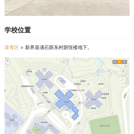
学校位置
葵青区
 > 新界葵涌石荫东村荫恆楼地下。