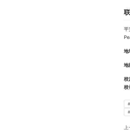
平
Pe
地
地
校
校
上