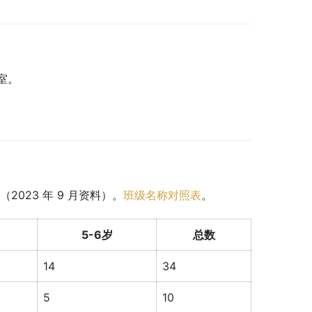
室。
023 年 9 月资料）。
班级名称对照表
。
5-6岁
总数
14
34
5
10