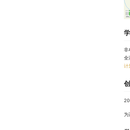
非
全
计
2
为