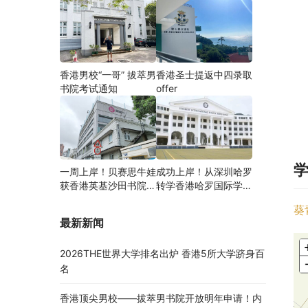
香港男校“一哥” 拔萃男
香港圣士提返中四录取
书院考试通知
offer
一周上岸！贝赛思牛娃
成功上岸！从深圳哈罗
获香港英基沙田书院录
转学香港哈罗国际学
取，靠的竟是这个法宝
校，候补转正拿下
葵
Offer！
最新新闻
2026THE世界大学排名出炉 香港5所大学跻身百
名
香港顶尖男校——拔萃男书院开放明年申请！内