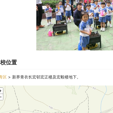
学校位置
青区
 > 新界青衣长宏邨宏正楼及宏毅楼地下。