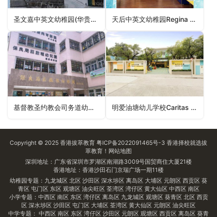
圣文嘉中英文幼稚园(华贵邨)St Monica’s Anglo-Chinese Kindergarten (Wah Kwai Estate)（南区幼稚园）
天后中英文幼稚园Regina Coeli Anglo-Chinese Kindergarten（屯门区幼稚园）
基督教圣约教会司务道幼稚园Mission Covenant Church Sister Annie’s Kindergarten（西贡区幼稚园）
明爱油塘幼儿学校Caritas Nursery School – Yau Tong（观塘区幼稚园）
Copyright © 2025
香港拔萃教育
粤ICP备2022091465号-3
香港择校
就选拔
萃教育！
网站地图
深圳地址：广东省深圳市罗湖区南湖路3009号国贸商住大厦21楼
香港地址：香港沙田石门京瑞广场一期11楼
幼稚园专题：
九龙城区
北区
沙田区
深水埗区
离岛区
大埔区
元朗区
西贡区
葵
青区
屯门区
东区
观塘区
油尖旺区
荃湾区
湾仔区
黄大仙区
中西区
南区
小学专题：
中西区
南区
东区
湾仔区
离岛区
九龙城区
观塘区
葵青区
北区
西贡
区
深水埗区
沙田区
屯门区
大埔区
荃湾区
黄大仙区
元朗区
油尖旺区
中学专题：
中西区
南区
东区
湾仔区
沙田区
元朗区
观塘区
西贡区
离岛区
葵青