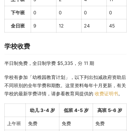
下午班
0
0
0
0
全日班
9
12
24
45
学校收费
半日制免费，全日制学费 $5,335，分 11 期
学校有参加「幼稚园教育计划」，以下列出扣减政府资助后
不同班别的全年学费和期数。这里资料每年十月更新，有关
学校的最新学费详情，请参看教育局提供的 
收费证明书
。
幼儿 3-4 岁
低班 4-5 岁
高班 5-6 岁
上午班
免费
免费
免费