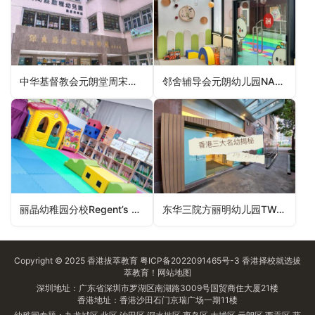
中华基督教会元朗堂周宋主爱幼儿园Yuen Long Church (CCC) Chow Sung Chu Oi Nursery School（元朗区幼稚园）
邻舍辅导会元朗幼儿园NAAC Yuen Long Day Nursery（元朗区幼稚园）
丽晶幼稚园分校Regent’s Kindergarten (Branch School)（元朗区幼稚园）
东华三院方丽明幼儿园TWGHs Fong Lai Ming Nursery School（大埔区幼稚园）
Copyright © 2025
香港拔萃教育
粤ICP备2022091465号-3
香港择校
就选拔
萃教育！
网站地图
深圳地址：广东省深圳市罗湖区南湖路3009号国贸商住大厦21楼
香港地址：香港沙田石门京瑞广场一期11楼