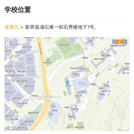
学校位置
葵青区
 > 新界葵涌石篱一邨石秀楼地下1号。