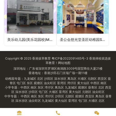
美乐幼儿园(美乐花园校)Melody Nursery (Melody Garden)（屯门区幼稚园）
圣公会慈光堂圣匠幼稚园SKH Kindly Light Church Holy Carpenter Kindergarten（观塘区幼稚园）
Copyright © 2025
香港拔萃教育
粤ICP备2022091465号-3
香港择校
就选拔
萃教育！
网站地图
深圳地址：广东省深圳市罗湖区南湖路3009号国贸商住大厦21楼
香港地址：香港沙田石门京瑞广场一期11楼
幼稚园专题：
九龙城区
北区
沙田区
深水埗区
离岛区
大埔区
元朗区
西贡区
葵
青区
屯门区
东区
观塘区
油尖旺区
荃湾区
湾仔区
黄大仙区
中西区
南区
小学专题：
中西区
南区
东区
湾仔区
离岛区
九龙城区
观塘区
葵青区
北区
西贡
区
深水埗区
沙田区
屯门区
大埔区
荃湾区
黄大仙区
元朗区
油尖旺区
中学专题：
中西区
南区
东区
湾仔区
沙田区
元朗区
观塘区
西贡区
离岛区
葵青
区
深水埗区
油尖旺区
九龙城区
黄大仙区
荃湾区
屯门区
大埔区
北区