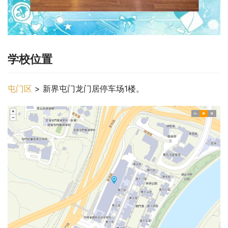
学校位置
屯门区
 > 新界屯门龙门居停车场1楼。