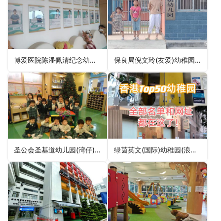
博爱医院陈潘佩清纪念幼稚园POH Chan Poon Pui Ching Memorial Kindergarten（元朗区幼稚园）
保良局倪文玲(友爱)幼稚园PLK Malina Ngai (Yau Oi) Kindergarten（屯门区幼稚园）
圣公会圣基道幼儿园(湾仔)SKH St Christopher’s Nursery (Wan Chai)（湾仔区幼稚园）
绿茵英文(国际)幼稚园(浪澄湾)Greenfield English (International) Kindergarten (The Long Beach)（油尖旺区幼稚园）