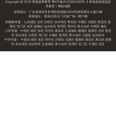
Copyright © 2025
香港拔萃教育
粤ICP备2022091465号-3
香港择校
就选拔
萃教育！
网站地图
深圳地址：广东省深圳市罗湖区南湖路3009号国贸商住大厦21楼
香港地址：香港沙田石门京瑞广场一期11楼
幼稚园专题：
九龙城区
北区
沙田区
深水埗区
离岛区
大埔区
元朗区
西贡区
葵
青区
屯门区
东区
观塘区
油尖旺区
荃湾区
湾仔区
黄大仙区
中西区
南区
小学专题：
中西区
南区
东区
湾仔区
离岛区
九龙城区
观塘区
葵青区
北区
西贡
区
深水埗区
沙田区
屯门区
大埔区
荃湾区
黄大仙区
元朗区
油尖旺区
中学专题：
中西区
南区
东区
湾仔区
沙田区
元朗区
观塘区
西贡区
离岛区
葵青
区
深水埗区
油尖旺区
九龙城区
黄大仙区
荃湾区
屯门区
大埔区
北区