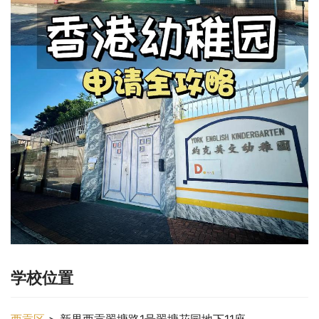
学校位置
西贡区
 > 新界西贡翠塘路1号翠塘花园地下11座。