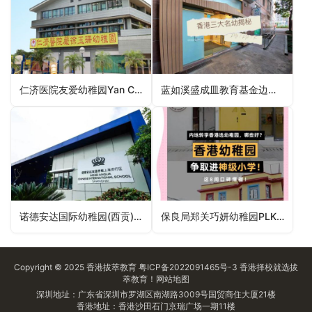
仁济医院友爱幼稚园Yan Chai Hospital Yau Oi Kindergarten（屯门区幼稚园）
蓝如溪盛成皿教育基金边陈之娟幼稚园Alice Lan & Vera Shen Education Fund Delia Pei Kindergarten（沙田区幼稚园）
诺德安达国际幼稚园(西贡)Nord Anglia International Pre-school (Sai Kung)（西贡区幼稚园）
保良局郑关巧妍幼稚园PLK Cheng Kwan How Yin Kindergarten（观塘区幼稚园）
Copyright © 2025
香港拔萃教育
粤ICP备2022091465号-3
香港择校
就选拔
萃教育！
网站地图
深圳地址：广东省深圳市罗湖区南湖路3009号国贸商住大厦21楼
香港地址：香港沙田石门京瑞广场一期11楼