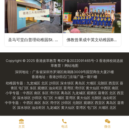
圣马可堂白普理幼稚园St. Mark’s Church Bradbury Kindergarten（九龙城区幼稚园）
佛教曾果成中英文幼稚园Buddhist Tsang Kor Sing Anglo-Chinese Kindergarten（深水埗区幼稚园）
Copyright © 2025
香港拔萃教育
粤ICP备2022091465号-3
香港择校
就选拔
萃教育！
网站地图
深圳地址：广东省深圳市罗湖区南湖路3009号国贸商住大厦21楼
香港地址：香港沙田石门京瑞广场一期11楼
幼稚园专题：
九龙城区
北区
沙田区
深水埗区
离岛区
大埔区
元朗区
西贡区
葵
青区
屯门区
东区
观塘区
油尖旺区
荃湾区
湾仔区
黄大仙区
中西区
南区
小学专题：
中西区
南区
东区
湾仔区
离岛区
九龙城区
观塘区
葵青区
北区
西贡
区
深水埗区
沙田区
屯门区
大埔区
荃湾区
黄大仙区
元朗区
油尖旺区
中学专题：
中西区
南区
东区
湾仔区
沙田区
元朗区
观塘区
西贡区
离岛区
葵青
区
深水埗区
油尖旺区
九龙城区
黄大仙区
荃湾区
屯门区
大埔区
北区
主页
电话
微信