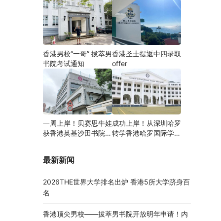
香港男校“一哥” 拔萃男
香港圣士提返中四录取
书院考试通知
offer
一周上岸！贝赛思牛娃
成功上岸！从深圳哈罗
获香港英基沙田书院录
转学香港哈罗国际学
取，靠的竟是这个法宝
校，候补转正拿下
Offer！
最新新闻
2026THE世界大学排名出炉 香港5所大学跻身百
名
香港顶尖男校——拔萃男书院开放明年申请！内