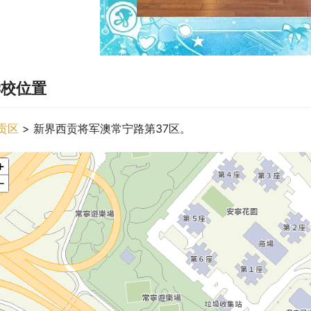
学校位置
贡区
 > 新界西贡将军澳常宁路第37区。