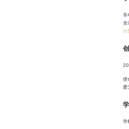
非
全
计
2
使
爱
学