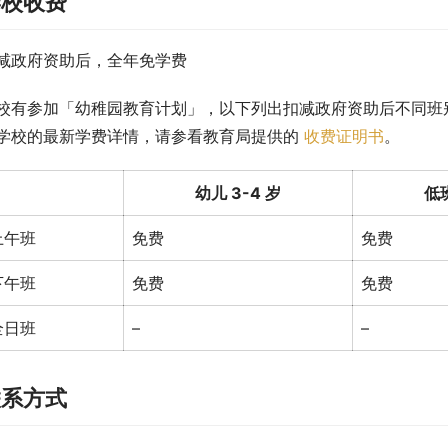
学校收费
减政府资助后，全年免学费
校有参加「幼稚园教育计划」，以下列出扣减政府资助后不同班
学校的最新学费详情，请参看教育局提供的 
收费证明书
。
幼儿 3-4 岁
低班
上午班
免费
免费
下午班
免费
免费
全日班
–
–
联系方式