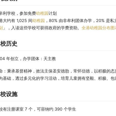
牟利学校，参加免费
幼稚园
计划
港大约有 1,025 间
幼稚园
，80% 由非牟利团体办学，20% 是私
划
」，入读这些学校可获得政府的学费资助。
全港幼稚园分布图
创校历史
004 年创立，办学团体：天主教
命：秉承基督精神，效法主保圣安德肋，常怀信德，以积极的态
为基础，透过多元化的学习活动，培育儿童拥有坚毅、积极、包
学校设施
校有注册课室 7 个，可容纳约 390 个学生