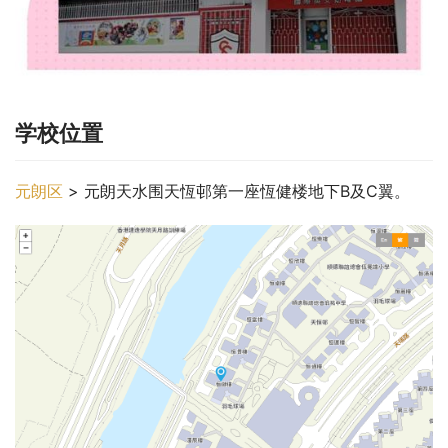
学校位置
元朗区
 > 元朗天水围天恆邨第一座恆健楼地下B及C翼。