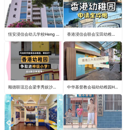
恆安浸信会幼儿学校Heng On Baptist Nursery School（沙田区幼稚园）
香港浸信会联会宝田幼稚园Baptist Convention of HK Po Tin Kindergarten（屯门区幼稚园）
顺德联谊总会梁李秀娱沙田幼稚园Shun Tak Fraternal Association Leung Lee Sau Yu (Shatin) Kindergarten（沙田区幼稚园）
中华基督教会福幼幼稚园HK Council CCC Fuk Yau Kindergarten（荃湾区幼稚园）