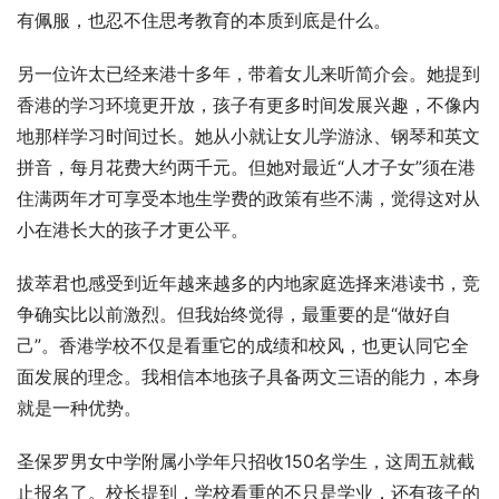
有佩服，也忍不住思考教育的本质到底是什么。
另一位许太已经来港十多年，带着女儿来听简介会。她提到
香港的学习环境更开放，孩子有更多时间发展兴趣，不像内
地那样学习时间过长。她从小就让女儿学游泳、钢琴和英文
拼音，每月花费大约两千元。但她对最近“人才子女”须在港
住满两年才可享受本地生学费的政策有些不满，觉得这对从
小在港长大的孩子才更公平。
拔萃君也感受到近年越来越多的内地家庭选择来港读书，竞
争确实比以前激烈。但我始终觉得，最重要的是“做好自
己”。香港学校不仅是看重它的成绩和校风，也更认同它全
面发展的理念。我相信本地孩子具备两文三语的能力，本身
就是一种优势。
圣保罗男女中学附属小学年只招收150名学生，这周五就截
止报名了。校长提到，学校看重的不只是学业，还有孩子的