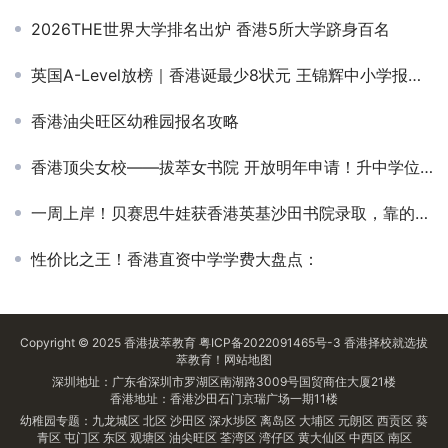
2026THE世界大学排名出炉 香港5所大学跻身百名
英国A-Level放榜｜香港诞最少8状元 王锦辉中小学报喜 1人将入读中大医学院
香港油尖旺区幼稚园报名攻略
香港顶尖女校——拔萃女书院 开放明年申请！升中学位充足！
一周上岸！贝赛思牛娃获香港英基沙田书院录取，靠的竟是这个法宝
性价比之王！香港直资中学学费大盘点：
Copyright © 2025
香港拔萃教育
粤ICP备2022091465号-3
香港择校
就选拔
萃教育！
网站地图
深圳地址：广东省深圳市罗湖区南湖路3009号国贸商住大厦21楼
香港地址：香港沙田石门京瑞广场一期11楼
幼稚园专题：
九龙城区
北区
沙田区
深水埗区
离岛区
大埔区
元朗区
西贡区
葵
青区
屯门区
东区
观塘区
油尖旺区
荃湾区
湾仔区
黄大仙区
中西区
南区