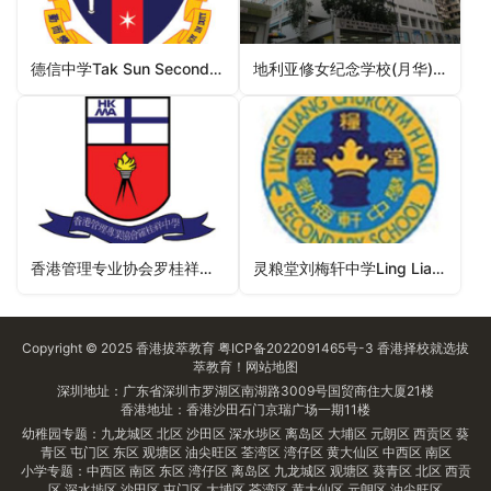
德信中学Tak Sun Secondary School（沙田区中学）
地利亚修女纪念学校(月华)Delia Memorial School (Yuet Wah)（中学）
香港管理专业协会罗桂祥中学HKMA K S Lo College（元朗区中学）
灵粮堂刘梅轩中学Ling Liang Church M H Lau Secondary School（大埔区中学）
Copyright © 2025
香港拔萃教育
粤ICP备2022091465号-3
香港择校
就选拔
萃教育！
网站地图
深圳地址：广东省深圳市罗湖区南湖路3009号国贸商住大厦21楼
香港地址：香港沙田石门京瑞广场一期11楼
幼稚园专题：
九龙城区
北区
沙田区
深水埗区
离岛区
大埔区
元朗区
西贡区
葵
青区
屯门区
东区
观塘区
油尖旺区
荃湾区
湾仔区
黄大仙区
中西区
南区
小学专题：
中西区
南区
东区
湾仔区
离岛区
九龙城区
观塘区
葵青区
北区
西贡
区
深水埗区
沙田区
屯门区
大埔区
荃湾区
黄大仙区
元朗区
油尖旺区