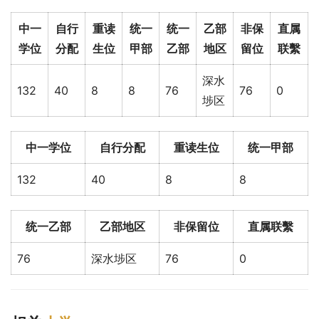
中一
自行
重读
统一
统一
乙部
非保
直属
学位
分配
生位
甲部
乙部
地区
留位
联繫
深水
132
40
8
8
76
76
0
埗区
中一学位
自行分配
重读生位
统一甲部
132
40
8
8
统一乙部
乙部地区
非保留位
直属联繫
76
深水埗区
76
0