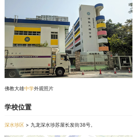
佛教大雄
中学
外观照片
学校位置
深水埗区
 > 九龙深水埗苏屋长发街38号。