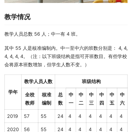
教学情况
教学人员总数 56 人；中一有 4 班。
其中 55 人是核准编制内。中一至中六的班数分别是： 4, 4, 
4, 4, 4, 4。（注：以下班级结构是指可开班数目。有些学校
会将原本班数增加，但学生人数不变。）
教学人员人数
班级结构
学年
全校
核准
总
中
中
中
中
中
中
教师
编制
数
一
二
三
四
五
六
2019
57
55
24
4
4
4
4
4
4
2020
56
55
24
4
4
4
4
4
4