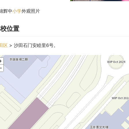
锦辉中
小学
外观照片
学校位置
田区
 > 沙田石门安睦里6号。