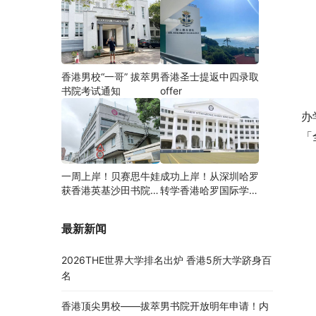
香港男校“一哥” 拔萃男
香港圣士提返中四录取
书院考试通知
offer
办
「
一周上岸！贝赛思牛娃
成功上岸！从深圳哈罗
获香港英基沙田书院录
转学香港哈罗国际学
取，靠的竟是这个法宝
校，候补转正拿下
Offer！
最新新闻
2026THE世界大学排名出炉 香港5所大学跻身百
名
香港顶尖男校——拔萃男书院开放明年申请！内