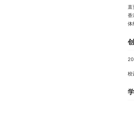
直
香
体
2
校训