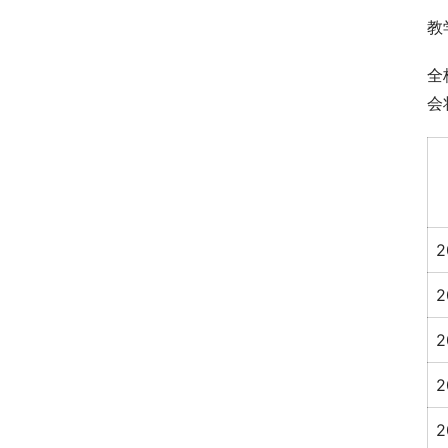
教
全
会
2
2
2
2
2