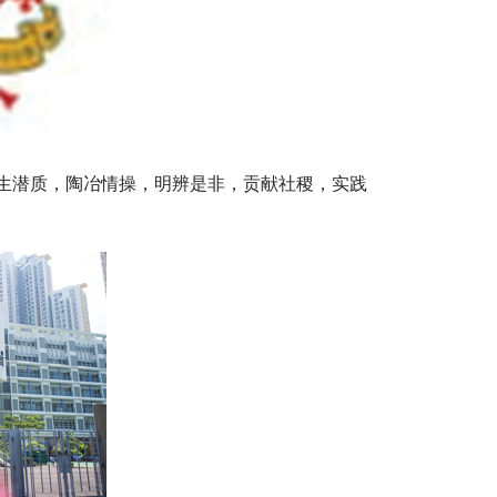
生潜质，陶冶情操，明辨是非，贡献社稷，实践