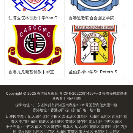
仁济医院林百欣中学Yan Chai Hospital Lim Por Yen Secondary School（荃湾区中学）
香港道教联合会圆玄学院第三中学HKTA The Yuen Yuen Institute No.3 Secondary School（西贡区中学）
香港九龙塘基督教中华宣道会陈瑞芝纪念中学Christian Alliance S C Chan Memorial College（屯门区中学）
圣伯多禄中学St. Peter’s Secondary School（南区中学）
Copyright © 2025
香港拔萃教育
粤ICP备2022091465号-3
香港择校
就选拔
萃教育！
网站地图
深圳地址：广东省深圳市罗湖区南湖路3009号国贸商住大厦21楼
香港地址：香港沙田石门京瑞广场一期11楼
幼稚园专题：
九龙城区
北区
沙田区
深水埗区
离岛区
大埔区
元朗区
西贡区
葵
青区
屯门区
东区
观塘区
油尖旺区
荃湾区
湾仔区
黄大仙区
中西区
南区
小学专题：
中西区
南区
东区
湾仔区
离岛区
九龙城区
观塘区
葵青区
北区
西贡
区
深水埗区
沙田区
屯门区
大埔区
荃湾区
黄大仙区
元朗区
油尖旺区