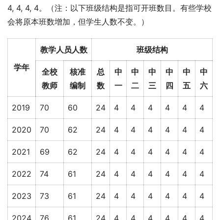
4, 4, 4, 4。（注：以下班级结构是指可开班数目。有些学校
会将原本班数增加，但学生人数不变。）
教学人员人数
班级结构
学年
全校
核准
总
中
中
中
中
中
中
教师
编制
数
一
二
三
四
五
六
2019
70
60
24
4
4
4
4
4
4
2020
70
62
24
4
4
4
4
4
4
2021
69
62
24
4
4
4
4
4
4
2022
74
61
24
4
4
4
4
4
4
2023
73
61
24
4
4
4
4
4
4
2024
76
61
24
4
4
4
4
4
4