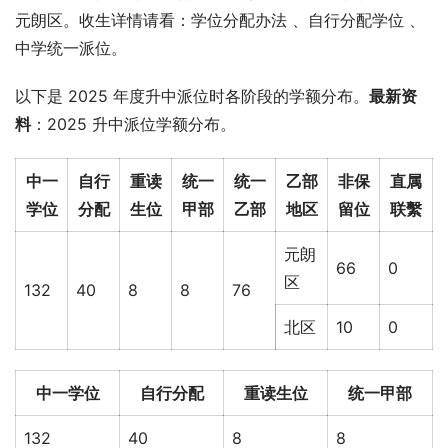
元朗区。收生详情请看：学位分配办法 、自行分配学位 、
中学统一派位。
以下是 2025 年度升中派位时各阶段的学额分布。
最新资
料
：2025 升中派位学额分布。
中一
自行
重读
统一
统一
乙部
非保
直属
学位
分配
生位
甲部
乙部
地区
留位
联繫
元朗
66
0
区
132
40
8
8
76
北区
10
0
中一学位
自行分配
重读生位
统一甲部
132
40
8
8