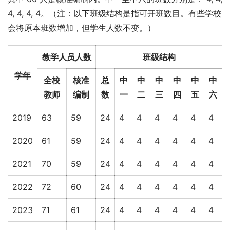
4, 4, 4, 4。（注：以下班级结构是指可开班数目。有些学校
会将原本班数增加，但学生人数不变。）
教学人员人数
班级结构
学年
全校
核准
总
中
中
中
中
中
中
教师
编制
数
一
二
三
四
五
六
2019
63
59
24
4
4
4
4
4
4
2020
61
59
24
4
4
4
4
4
4
2021
70
59
24
4
4
4
4
4
4
2022
72
60
24
4
4
4
4
4
4
2023
71
61
24
4
4
4
4
4
4