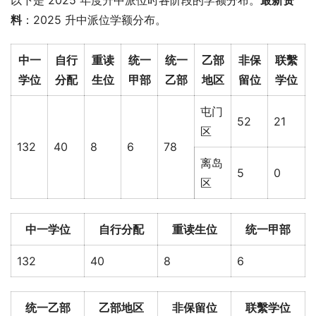
以下是 2025 年度升中派位时各阶段的学额分布。
最新资
料
：2025 升中派位学额分布。
中一
自行
重读
统一
统一
乙部
非保
联繫
学位
分配
生位
甲部
乙部
地区
留位
学位
屯门
52
21
区
132
40
8
6
78
离岛
5
0
区
中一学位
自行分配
重读生位
统一甲部
132
40
8
6
统一乙部
乙部地区
非保留位
联繫学位