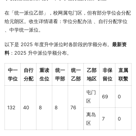
在「统一派位乙部」，校网属屯门区，但有部分学位会分配
给元朗区。收生详情请看：学位分配办法 、自行分配学位 
、中学统一派位。
以下是 2025 年度升中派位时各阶段的学额分布。
最新资
料
：2025 升中派位学额分布。
中一
自行
重读
统一
统一
乙部
非保
直属
学位
分配
生位
甲部
乙部
地区
留位
联繫
屯门
69
0
区
132
40
8
8
76
离岛
7
0
区