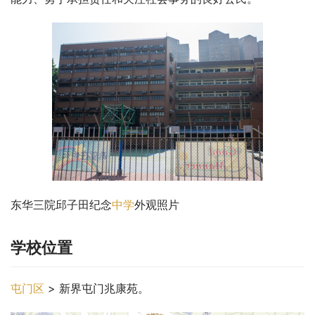
东华三院邱子田纪念
中学
外观照片
学校位置
屯门区
 > 新界屯门兆康苑。