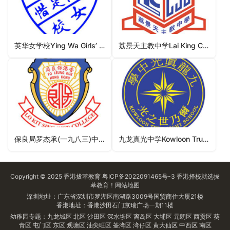
英华女学校Ying Wa Girls’ School（中西区中学）
荔景天主教中学Lai King Catholic Secondary School（葵青区中学）
保良局罗杰承(一九八三)中学PLK Lo Kit Sing (1983) College（葵青区中学）
九龙真光中学Kowloon True Light School（九龙城区中学）
Copyright © 2025
香港拔萃教育
粤ICP备2022091465号-3
香港择校
就选拔
萃教育！
网站地图
深圳地址：广东省深圳市罗湖区南湖路3009号国贸商住大厦21楼
香港地址：香港沙田石门京瑞广场一期11楼
幼稚园专题：
九龙城区
北区
沙田区
深水埗区
离岛区
大埔区
元朗区
西贡区
葵
青区
屯门区
东区
观塘区
油尖旺区
荃湾区
湾仔区
黄大仙区
中西区
南区