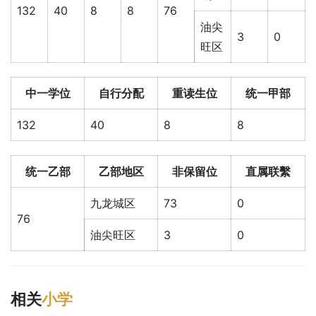
132
40
8
8
76
油尖
3
0
旺区
中一学位
自行分配
重读生位
统一甲部
132
40
8
8
统一乙部
乙部地区
非保留位
直属联繫
九龙城区
73
0
76
油尖旺区
3
0
相关
小学