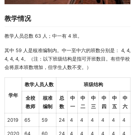
教学情况
教学人员总数 63 人；中一有 4 班。
其中 59 人是核准编制内。中一至中六的班数分别是： 4, 4, 
4, 4, 4, 4。（注：以下班级结构是指可开班数目。有些学校
会将原本班数增加，但学生人数不变。）
教学人员人数
班级结构
学年
全校
核准
总
中
中
中
中
中
中
教师
编制
数
一
二
三
四
五
六
2019
65
59
24
4
4
4
4
4
4
2020
64
60
24
4
4
4
4
4
4