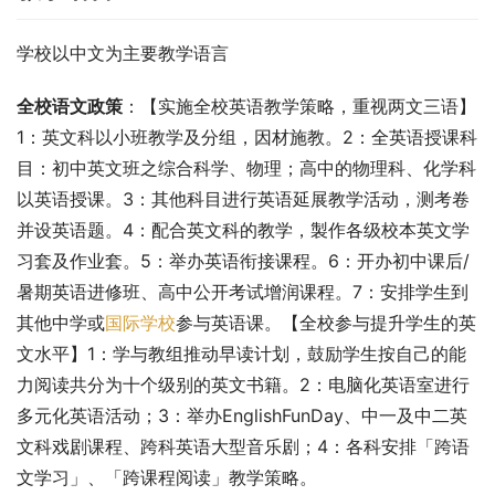
学校以中文为主要教学语言
全校语文政策
：【实施全校英语教学策略，重视两文三语】
1：英文科以小班教学及分组，因材施教。2：全英语授课科
目：初中英文班之综合科学、物理；高中的物理科、化学科
以英语授课。3：其他科目进行英语延展教学活动，测考卷
并设英语题。4：配合英文科的教学，製作各级校本英文学
习套及作业套。5：举办英语衔接课程。6：开办初中课后/
暑期英语进修班、高中公开考试增润课程。7：安排学生到
其他中学或
国际学校
参与英语课。【全校参与提升学生的英
文水平】1：学与教组推动早读计划，鼓励学生按自己的能
力阅读共分为十个级别的英文书籍。2：电脑化英语室进行
多元化英语活动；3：举办EnglishFunDay、中一及中二英
文科戏剧课程、跨科英语大型音乐剧；4：各科安排「跨语
文学习」、「跨课程阅读」教学策略。