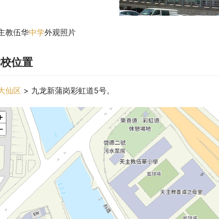
主教伍华
中学
外观照片
学校位置
大仙区
 > 九龙新蒲岗彩虹道5号。