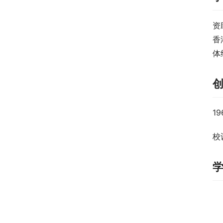
资
香
体
1
校