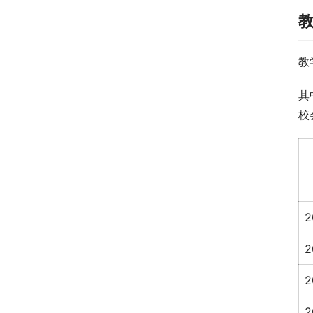
教
其
校
2
2
2
2