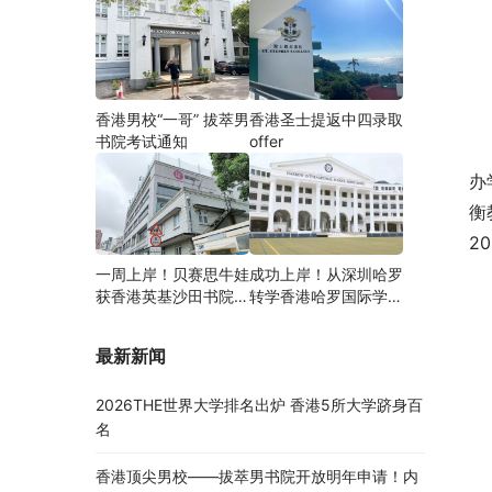
香港男校“一哥” 拔萃男
香港圣士提返中四录取
书院考试通知
offer
办
衡
2
一周上岸！贝赛思牛娃
成功上岸！从深圳哈罗
获香港英基沙田书院录
转学香港哈罗国际学
取，靠的竟是这个法宝
校，候补转正拿下
Offer！
最新新闻
2026THE世界大学排名出炉 香港5所大学跻身百
名
香港顶尖男校——拔萃男书院开放明年申请！内