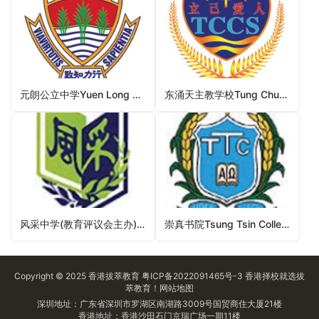
元朗公立中学Yuen Long Public Secondary School（元朗区中学）
东涌天主教学校Tung Chung Catholic School（离岛区中学）
风采中学(教育评议会主办)Elegantia College (Sponsored by Education Convergence)（北区中学）
崇真书院Tsung Tsin College（屯门区中学）
Copyright © 2025
香港拔萃教育
粤ICP备2022091465号-3
香港择校
就选拔
萃教育！
网站地图
深圳地址：广东省深圳市罗湖区南湖路3009号国贸商住大厦21楼
香港地址：香港沙田石门京瑞广场一期11楼