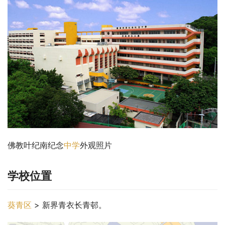
佛教叶纪南纪念
中学
外观照片
学校位置
葵青区
 > 新界青衣长青邨。