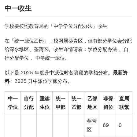
中一收生
学校要按照教育局的「中学学位分配办法」收生
在「统一派位乙部」，校网属葵青区，但有部分学位会分配
给深水埗区、荃湾区。收生详情请看：学位分配办法 、自
行分配学位 、中学统一派位。
以下是 2025 年度升中派位时各阶段的学额分布。
最新资
料
：2025 升中派位学额分布。
中一
自行
重读
统一
统一
乙部
非保
直属
学位
分配
生位
甲部
乙部
地区
留位
联繫
葵青
69
0
区