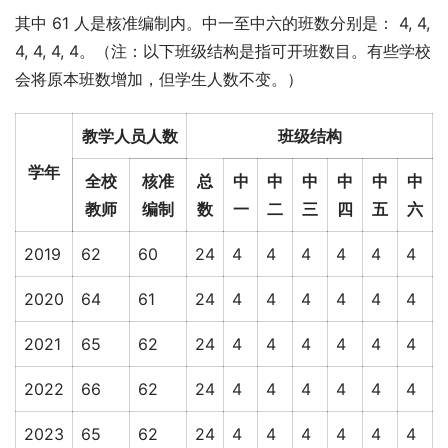
其中 61 人是核准编制内。中一至中六的班数分别是： 4, 4, 
4, 4, 4, 4。（注：以下班级结构是指可开班数目。有些学校
会将原本班数增加，但学生人数不变。）
教学人员人数
班级结构
学年
全校
核准
总
中
中
中
中
中
中
教师
编制
数
一
二
三
四
五
六
2019
62
60
24
4
4
4
4
4
4
2020
64
61
24
4
4
4
4
4
4
2021
65
62
24
4
4
4
4
4
4
2022
66
62
24
4
4
4
4
4
4
2023
65
62
24
4
4
4
4
4
4