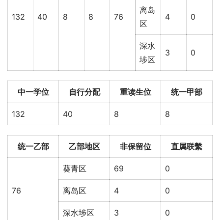
离岛
132
40
8
8
76
4
0
区
深水
3
0
埗区
中一学位
自行分配
重读生位
统一甲部
132
40
8
8
统一乙部
乙部地区
非保留位
直属联繫
葵青区
69
0
76
离岛区
4
0
深水埗区
3
0