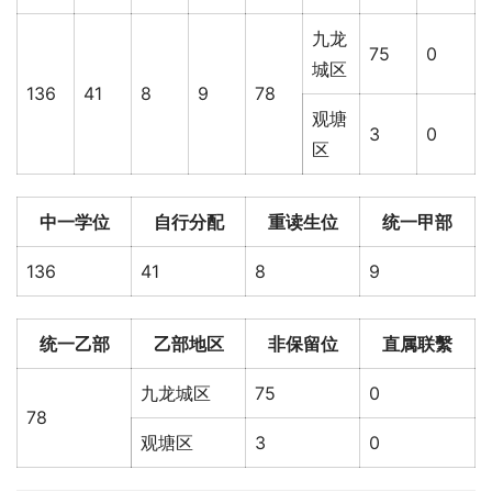
九龙
75
0
城区
136
41
8
9
78
观塘
3
0
区
中一学位
自行分配
重读生位
统一甲部
136
41
8
9
统一乙部
乙部地区
非保留位
直属联繫
九龙城区
75
0
78
观塘区
3
0