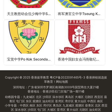
天主教慈幼会伍少梅中学Salesians Of Don Bosco Ng Siu Mui Secondary School（葵青区中学）
将军澳官立中学Tseung Kwan O Government Secondary School（西贡区中学）
宝觉中学Po Kok Secondary School（西贡区中学）
香港中国妇女会冯尧敬纪念中学HKCWC Fung Yiu King Memorial Secondary School（沙田区中学）
Copyright © 2025
香港拔萃教育
粤ICP备2022091465号-3
香港择校
就选拔
萃教育！
网站地图
深圳地址：广东省深圳市罗湖区南湖路3009号国贸商住大厦21楼
香港地址：香港沙田石门京瑞广场一期11楼
幼稚园专题：
九龙城区
北区
沙田区
深水埗区
离岛区
大埔区
元朗区
西贡区
葵
青区
屯门区
东区
观塘区
油尖旺区
荃湾区
湾仔区
黄大仙区
中西区
南区
小学专题：
中西区
南区
东区
湾仔区
离岛区
九龙城区
观塘区
葵青区
北区
西贡
区
深水埗区
沙田区
屯门区
大埔区
荃湾区
黄大仙区
元朗区
油尖旺区