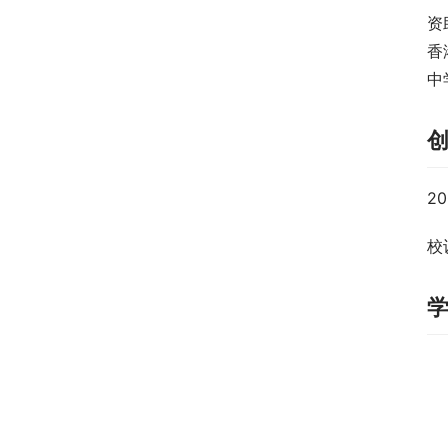
资
香
中
2
校训