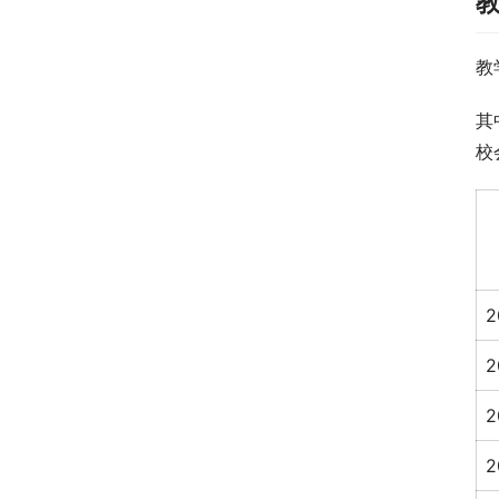
教
其
校
2
2
2
2