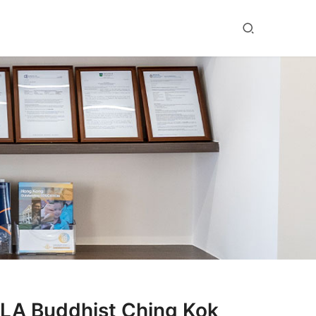
ddhist Ching Kok