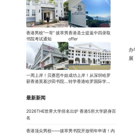
香港男校“一哥” 拔萃男
香港圣士提返中四录取
书院考试通知
offer
办
展
一周上岸！贝赛思牛娃
成功上岸！从深圳哈罗
获香港英基沙田书院录
转学香港哈罗国际学
取，靠的竟是这个法宝
校，候补转正拿下
Offer！
最新新闻
2026THE世界大学排名出炉 香港5所大学跻身百
名
香港顶尖男校——拔萃男书院开放明年申请！内