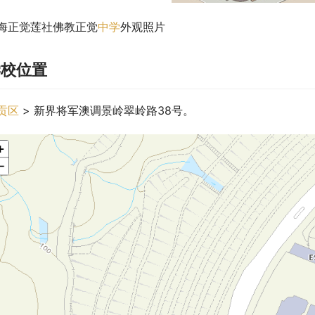
海正觉莲社佛教正觉
中学
外观照片
学校位置
贡区
 > 新界将军澳调景岭翠岭路38号。