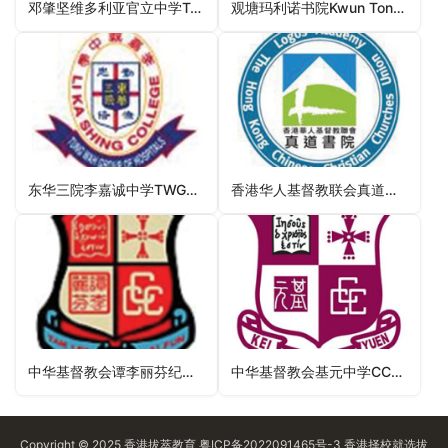
邓肇坚维多利亚官立中学Tang Shiu Kin Victoria Government Secondary School（湾仔区中学）
观塘玛利诺书院Kwun Tong Maryknoll College（观塘区中学）
东华三院李嘉诚中学TWGHs Li Ka Shing College（北区中学）
香港华人基督教联会真道书院HKCCCU Logos Academy（西贡区中学）
中华基督教会谭李丽芬纪念中学CCC Tam Lee Lai Fun Memorial Secondary School（屯门区中学）
中华基督教会基元中学CCC Kei Yuen College（元朗区中学）
Copyright © 2025
香港拔萃教育
粤ICP备2022091465号-3
香港择校
就选拔