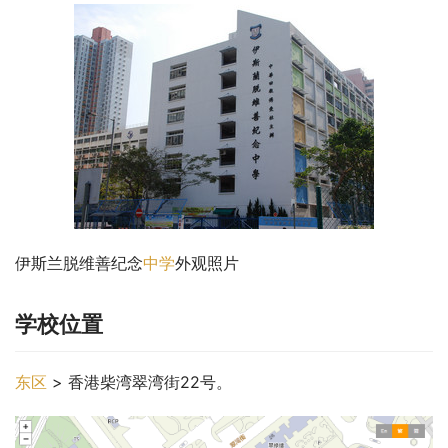
伊斯兰脱维善纪念
中学
外观照片
学校位置
东区
 > 香港柴湾翠湾街22号。