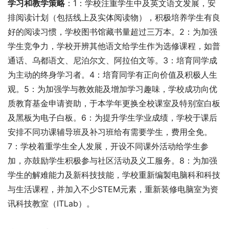
学习和教学策略
：1：学校注重学生中及英文语文发展，安
排阅读计划（包括线上及实体阅读物），积极培养学生有良
好的阅读习惯，学校图书馆藏书量超过三万本。2：为加强
学生竞争力，学校开辨其他语文给学生作为选修课程，如普
通话、乌都语文、尼泊尔文、阿拉伯文等。3：培育同学成
为主动的终身学习者。4：培育同学有正向价值及积极人生
观。5：为加强学与教效能及增加学习趣味，学校成功向优
质教育基金申请资助，于本学年更换全校课室及特别室白板
及黑板为电子白板。6：为提升学生学业成绩，学校于课后
安排不同功课辅导班及补习班给有需要学生，费用全免。
7：学校着重学生全人发展，开设不同课外活动给学生参
加，亦鼓励学生积极参与社区活动及义工服务。8：为加强
学生的解难能力及新科技技能，学校重新编製电脑科和科技
与生活课程，并加入不少STEM元素，重新装修电脑室为资
讯科技教室（ITLab）。